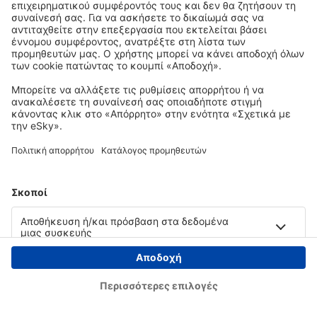
Copyright © eSky.gr. Με την επιφύλαξη παντός νομίμου δικαιώματος.