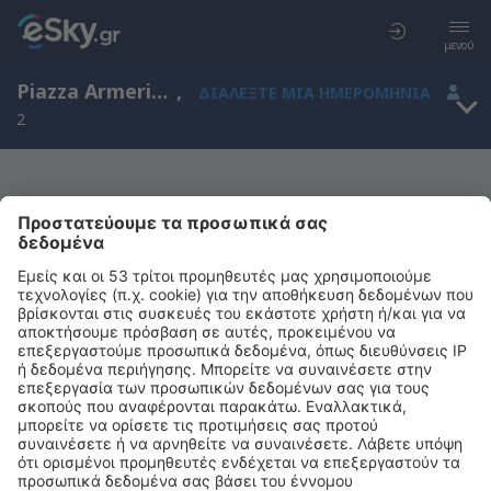
μενού
Piazza Armerina, Σικελία, Ιταλία
,
ΔΙΑΛΈΞΤΕ ΜΙΑ ΗΜΕΡΟΜΗΝΊΑ
2
Μας συγχωρείτε, δεν υπάρχουν
αποτελέσματα για την αναζήτησή σας
Προσπαθήστε να κάνετε αναζήτηση με διαφορετικά κριτήρια