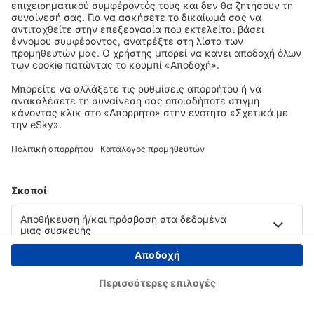
Copyright © eSky.gr. Με την επιφύλαξη παντός νομίμου δικαιώματος.