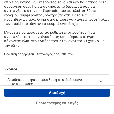
Copyright © eSky.gr. Με την επιφύλαξη παντός νομίμου δικαιώματος.