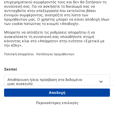
Copyright © eSky.gr. Με την επιφύλαξη παντός νομίμου δικαιώματος.