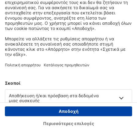
Copyright © eSky.gr. Με την επιφύλαξη παντός νομίμου δικαιώματος.