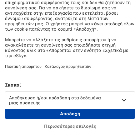
Copyright © eSky.gr. Με την επιφύλαξη παντός νομίμου δικαιώματος.