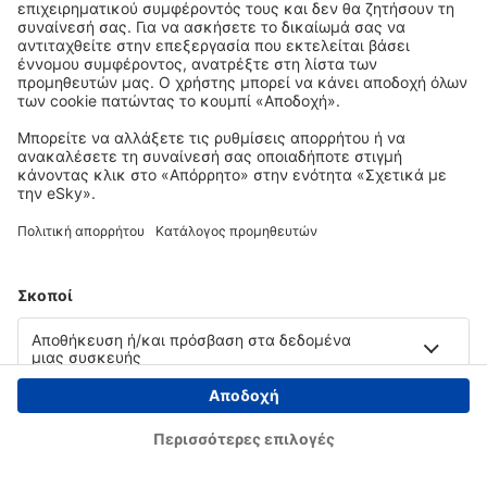
Copyright © eSky.gr. Με την επιφύλαξη παντός νομίμου δικαιώματος.