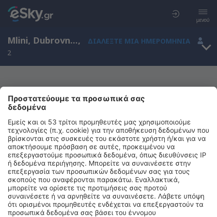
μενού
Mlini, Dubrovnik-Neretva, Κροατία
,
ΔΙΑΛΈΞΤΕ ΜΙΑ ΗΜΕΡΟΜΗΝΊΑ
2
Μας συγχωρείτε, δεν υπάρχουν
αποτελέσματα για την αναζήτησή σας
Προσπαθήστε να κάνετε αναζήτηση με διαφορετικά κριτήρια