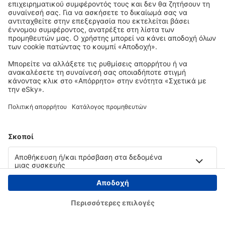
Copyright © eSky.gr. Με την επιφύλαξη παντός νομίμου δικαιώματος.