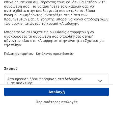
Copyright © eSky.gr. Με την επιφύλαξη παντός νομίμου δικαιώματος.