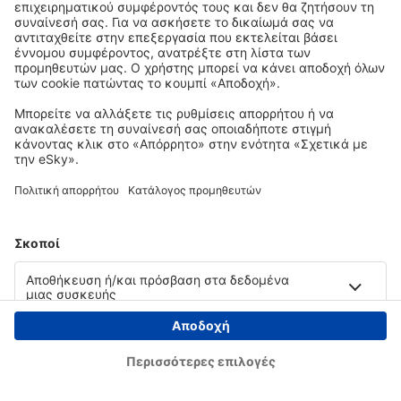
Copyright © eSky.gr. Με την επιφύλαξη παντός νομίμου δικαιώματος.