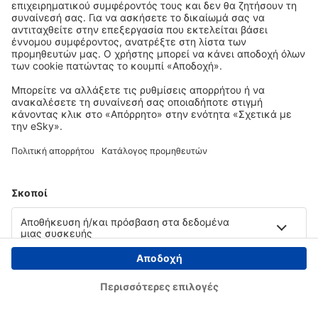
Copyright © eSky.gr. Με την επιφύλαξη παντός νομίμου δικαιώματος.