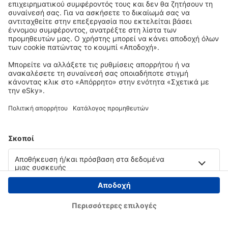
Copyright © eSky.gr. Με την επιφύλαξη παντός νομίμου δικαιώματος.