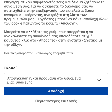
Copyright © eSky.gr. Με την επιφύλαξη παντός νομίμου δικαιώματος.