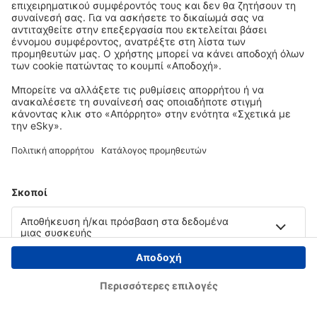
Copyright © eSky.gr. Με την επιφύλαξη παντός νομίμου δικαιώματος.