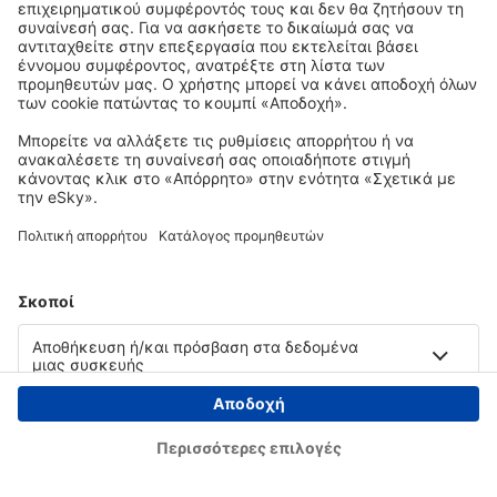
Copyright © eSky.gr. Με την επιφύλαξη παντός νομίμου δικαιώματος.