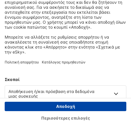
Copyright © eSky.gr. Με την επιφύλαξη παντός νομίμου δικαιώματος.