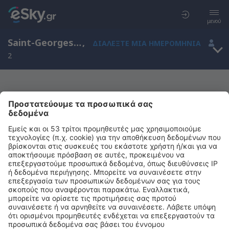
μενού
Saint-Georges-de-Didonne, Ποιτού-Σαρέντ, Γαλλία
,
ΔΙΑΛΈΞΤΕ ΜΙΑ ΗΜΕΡΟΜΗΝΊΑ
2
Μας συγχωρείτε, δεν υπάρχουν
αποτελέσματα για την αναζήτησή σας
Προσπαθήστε να κάνετε αναζήτηση με διαφορετικά κριτήρια