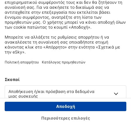
Copyright © eSky.gr. Με την επιφύλαξη παντός νομίμου δικαιώματος.