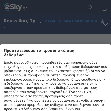
μενού
Roussillon, Προβηγκία-Άλπεις-Κυανή Ακτή, Γαλλία
,
ΔΙΑΛΈΞΤΕ ΜΙΑ ΗΜΕΡΟΜΗΝΊΑ
2
Μας συγχωρείτε, δεν υπάρχουν
αποτελέσματα για την αναζήτησή σας
Προσπαθήστε να κάνετε αναζήτηση με διαφορετικά κριτήρια