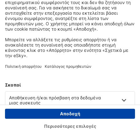
Copyright © eSky.gr. Με την επιφύλαξη παντός νομίμου δικαιώματος.