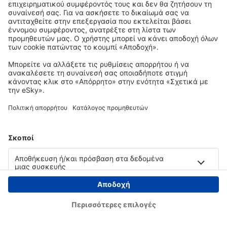
Copyright © eSky.gr. Με την επιφύλαξη παντός νομίμου δικαιώματος.