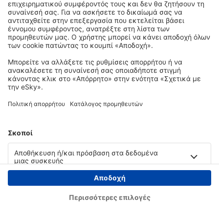
Copyright © eSky.gr. Με την επιφύλαξη παντός νομίμου δικαιώματος.