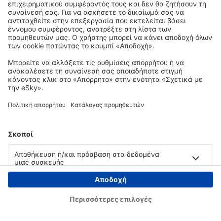
Copyright © eSky.gr. Με την επιφύλαξη παντός νομίμου δικαιώματος.