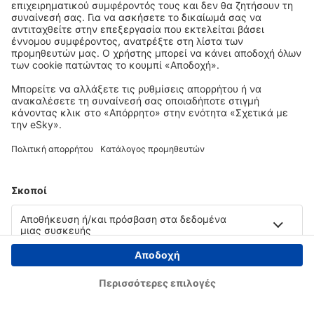
Copyright © eSky.gr. Με την επιφύλαξη παντός νομίμου δικαιώματος.