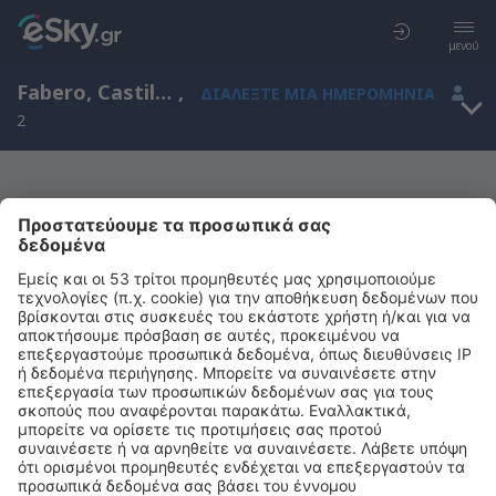
μενού
Fabero, Castile and León, Ισπανία
,
ΔΙΑΛΈΞΤΕ ΜΙΑ ΗΜΕΡΟΜΗΝΊΑ
2
Μας συγχωρείτε, δεν υπάρχουν
αποτελέσματα για την αναζήτησή σας
Προσπαθήστε να κάνετε αναζήτηση με διαφορετικά κριτήρια