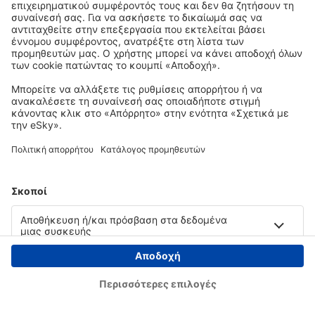
Copyright © eSky.gr. Με την επιφύλαξη παντός νομίμου δικαιώματος.