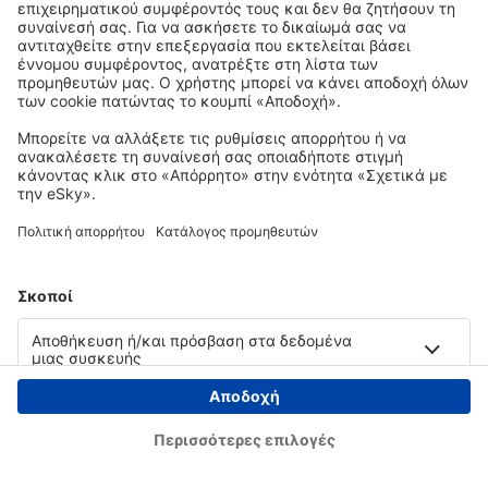
Copyright © eSky.gr. Με την επιφύλαξη παντός νομίμου δικαιώματος.