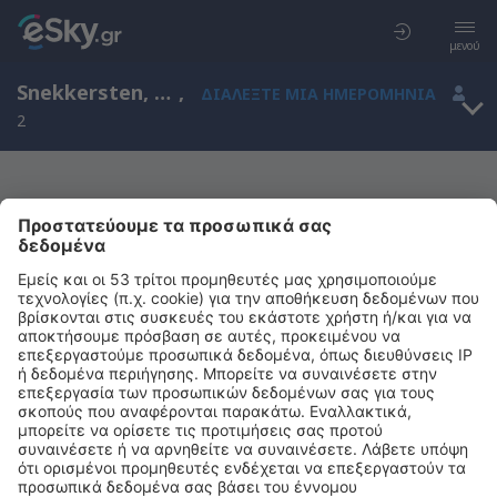
μενού
Snekkersten, Hovedstaden, Δανία
,
ΔΙΑΛΈΞΤΕ ΜΙΑ ΗΜΕΡΟΜΗΝΊΑ
2
Μας συγχωρείτε, δεν υπάρχουν
αποτελέσματα για την αναζήτησή σας
Προσπαθήστε να κάνετε αναζήτηση με διαφορετικά κριτήρια