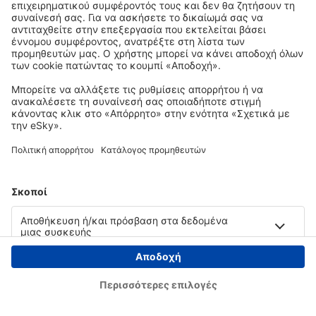
Copyright © eSky.gr. Με την επιφύλαξη παντός νομίμου δικαιώματος.