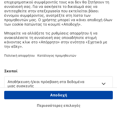
Copyright © eSky.gr. Με την επιφύλαξη παντός νομίμου δικαιώματος.