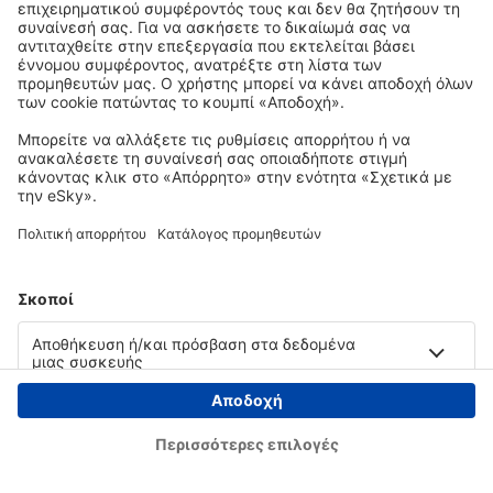
Copyright © eSky.gr. Με την επιφύλαξη παντός νομίμου δικαιώματος.