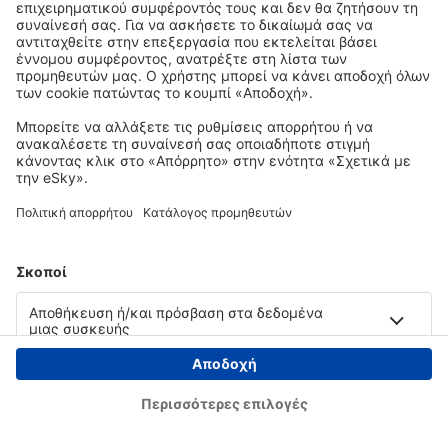
Copyright © eSky.gr. Με την επιφύλαξη παντός νομίμου δικαιώματος.