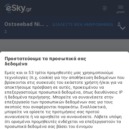
μενού
Ostseebad Nienhagen, Mecklenburg-Vorpommern, Γερμανία
,
ΔΙΑΛΈΞΤΕ ΜΙΑ ΗΜΕΡΟΜΗΝΊΑ
2
Μας συγχωρείτε, δεν υπάρχουν
αποτελέσματα για την αναζήτησή σας
Προσπαθήστε να κάνετε αναζήτηση με διαφορετικά κριτήρια