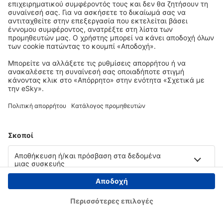
Copyright © eSky.gr. Με την επιφύλαξη παντός νομίμου δικαιώματος.