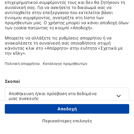
Copyright © eSky.gr. Με την επιφύλαξη παντός νομίμου δικαιώματος.