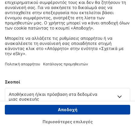
Copyright © eSky.gr. Με την επιφύλαξη παντός νομίμου δικαιώματος.