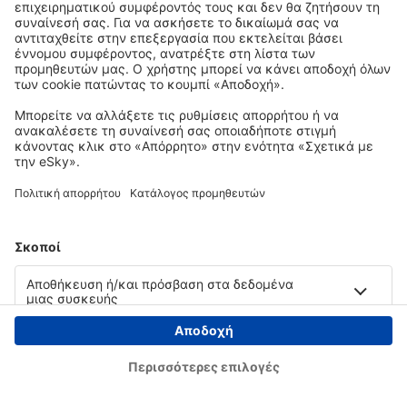
Copyright © eSky.gr. Με την επιφύλαξη παντός νομίμου δικαιώματος.