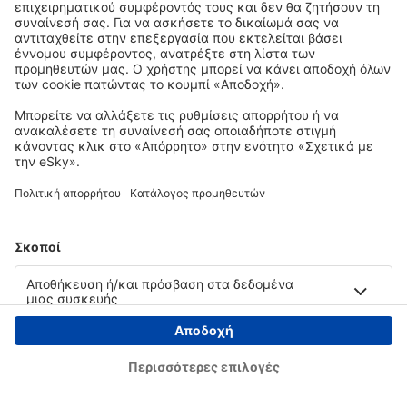
Copyright © eSky.gr. Με την επιφύλαξη παντός νομίμου δικαιώματος.