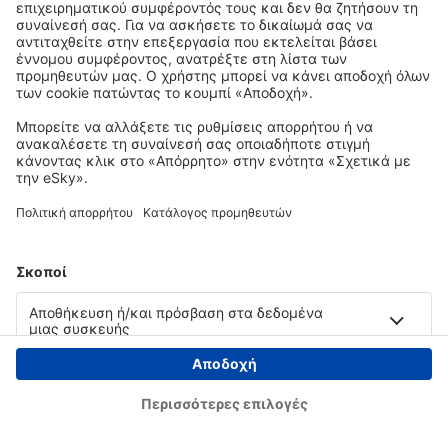
Copyright © eSky.gr. Με την επιφύλαξη παντός νομίμου δικαιώματος.