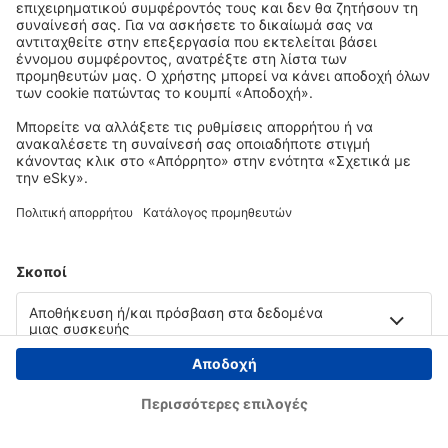
Copyright © eSky.gr. Με την επιφύλαξη παντός νομίμου δικαιώματος.