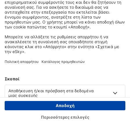
Copyright © eSky.gr. Με την επιφύλαξη παντός νομίμου δικαιώματος.