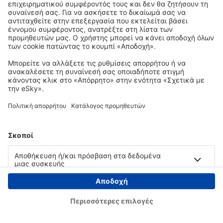
Copyright © eSky.gr. Με την επιφύλαξη παντός νομίμου δικαιώματος.