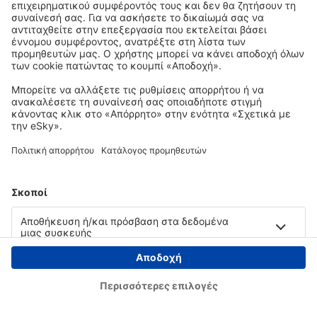
Copyright © eSky.gr. Με την επιφύλαξη παντός νομίμου δικαιώματος.