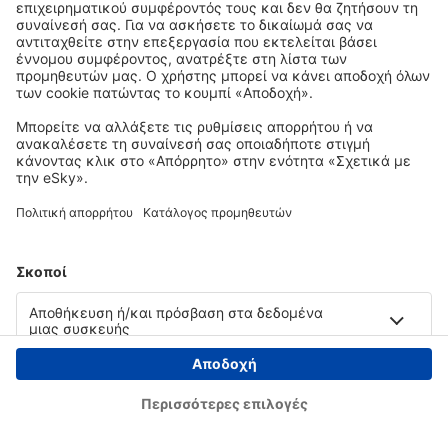
Copyright © eSky.gr. Με την επιφύλαξη παντός νομίμου δικαιώματος.