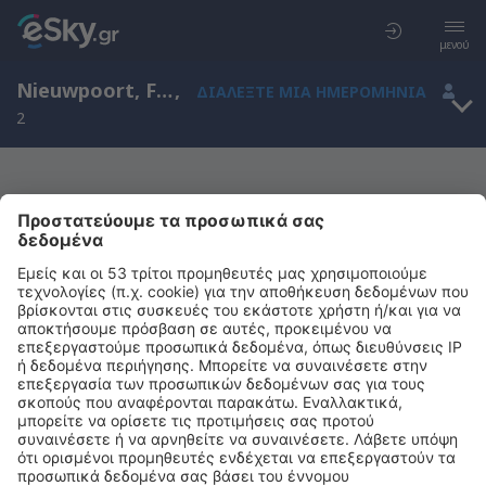
μενού
Nieuwpoort, Flanders, Βέλγιο
,
ΔΙΑΛΈΞΤΕ ΜΙΑ ΗΜΕΡΟΜΗΝΊΑ
2
Μας συγχωρείτε, δεν υπάρχουν
αποτελέσματα για την αναζήτησή σας
Προσπαθήστε να κάνετε αναζήτηση με διαφορετικά κριτήρια