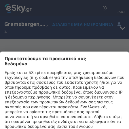
μενού
Gramsbergen, Overijssel, Ολλανδία
,
ΔΙΑΛΈΞΤΕ ΜΙΑ ΗΜΕΡΟΜΗΝΊΑ
2
Μας συγχωρείτε, δεν υπάρχουν
αποτελέσματα για την αναζήτησή σας
Προσπαθήστε να κάνετε αναζήτηση με διαφορετικά κριτήρια