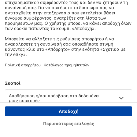
Copyright © eSky.gr. Με την επιφύλαξη παντός νομίμου δικαιώματος.