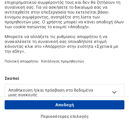
Copyright © eSky.gr. Με την επιφύλαξη παντός νομίμου δικαιώματος.