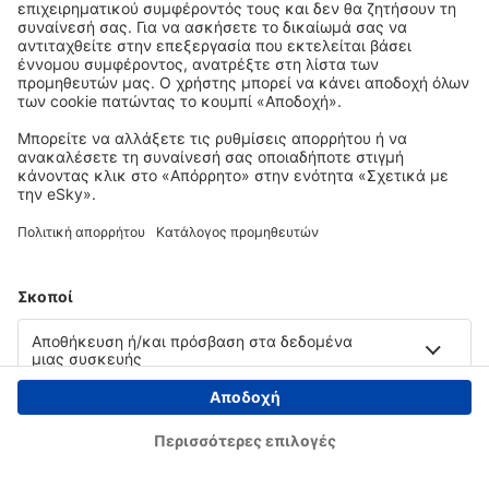
Copyright © eSky.gr. Με την επιφύλαξη παντός νομίμου δικαιώματος.