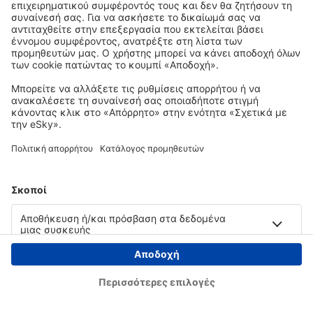
Copyright © eSky.gr. Με την επιφύλαξη παντός νομίμου δικαιώματος.