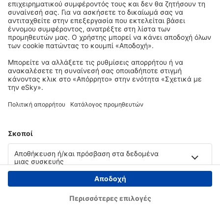
Copyright © eSky.gr. Με την επιφύλαξη παντός νομίμου δικαιώματος.