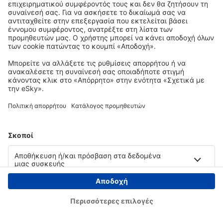
Copyright © eSky.gr. Με την επιφύλαξη παντός νομίμου δικαιώματος.