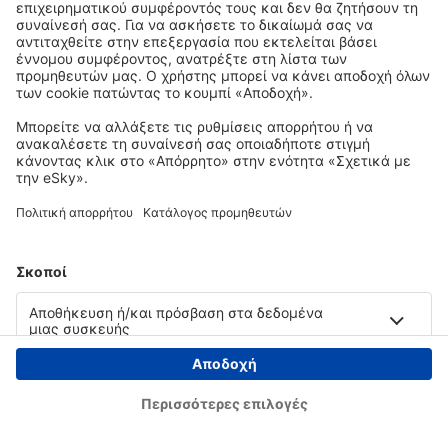
Copyright © eSky.gr. Με την επιφύλαξη παντός νομίμου δικαιώματος.