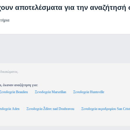
χουν αποτελέσματα για την αναζήτησή 
ιτήρια
 δικαιώματος.
α, έκαναν αναζήτηση για:
Ξενοδοχεία Beaulieu
Ξενοδοχεία Marseillan
Ξενοδοχεία Huntsville
οδοχεία Aden
Ξενοδοχεία Ždírec nad Doubravou
Ξενοδοχεία αεροδρομίου San Cristob