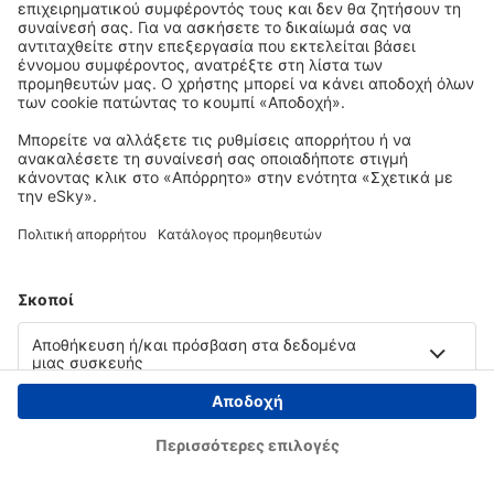
Copyright © eSky.gr. Με την επιφύλαξη παντός νομίμου δικαιώματος.