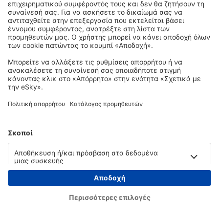
Copyright © eSky.gr. Με την επιφύλαξη παντός νομίμου δικαιώματος.