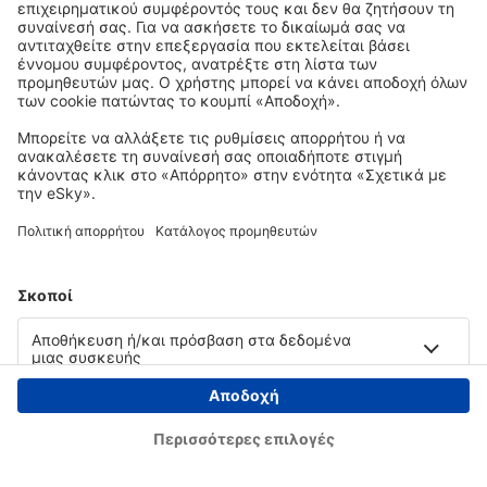
Copyright © eSky.gr. Με την επιφύλαξη παντός νομίμου δικαιώματος.